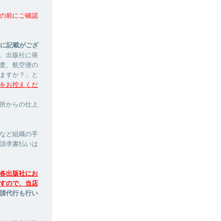
の前にご確認
ージに記載がござ
、出版社に発
査、航空便の
ますか？」と
をお控えくだ
印刷所からの仕上
など組織の手
請求書払いは
各出版社にお
すので、当店
請代行も行い