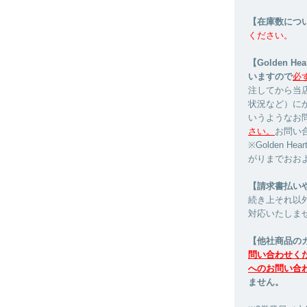
【在庫数につ
ください。
【Golden 
いますので
必
注してから当
状況など）に
いうようなお
さい。
お問い
※Golden 
がりまでおお
【請求書払い
続き上それ以
対応いたしま
【他社商品の
問い合わせく
へのお問い合
ません。