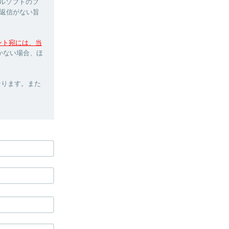
ルソフトのフ
返信がない旨
ウント宛には、当
かない場合、ほ
なります。また