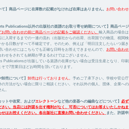
いて】商品ページに在庫数の記載がなければ在庫はありません。
お問い合わせ
Hearts Publications以外の出版社の楽譜のお取り寄せ納期について】商品ペ
ずお問い合わせの前に商品ページの記載をご確認ください。
輸入商品の場合は
店に入荷するまでの一連の流れ（出版社からの出荷、出荷国での物流、税関検
かかる日数がすべて不確定です。そのため、例えば「明日注文したらいつ届き
問い合わせにはこちらでも正確な日時をお答えできませんので、
お問い合わせ
合わせをされても納期が早まるわけではございません。
Hearts Publicationsが出版している楽譜の在庫がない場合は受注生産となり、
よそで7営業日ほどお時間を頂いております。
や卸売について】
卸売は行っておりません。
予めご了承下さい。学校や官公庁
外の方法がない場合に限りご相談ください。それ以外の個人、団体、企業への
せん。
カットや改変、および
エレクトーン
など他の楽器への編曲などについて】
必ず
ださい。当店には許諾を出す権利がなく、可否についてはお答えいたしかねま
わせはお控えください。各出版社に直接お問い合わせください。
また、許諾申