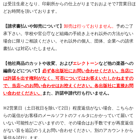
は受注生産となり、印刷所からの仕上がりまでおおよそで7営業日ほ
どお時間を頂いております。
【請求書払いや卸売について】
卸売は行っておりません。
予めご了
承下さい。学校や官公庁など組織の手続き上それ以外の方法がない
場合に限りご相談ください。それ以外の個人、団体、企業への請求
書払いは対応いたしません。
【他社商品のカットや改変、および
エレクトーン
など他の楽器への
編曲などについて】
必ず各出版社にお問い合わせください。当店に
は許諾を出す権利がなく、可否についてはお答えいたしかねますの
で、当店へのお問い合わせはお控えください。各出版社に直接お問
い合わせください。
また、許諾申請代行も行いません。
※2営業日（土日祝日を除いて2日）程度返信がない場合、こちらか
らの返信がお客様のメールソフトのフィルタにかかっていて届いて
いない可能性がございますので、その場合はお手数ですが再度返信
がない旨を追記のうえお問い合わせください。別のアカウントから
返信を試行します。