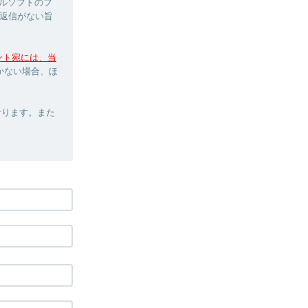
ルソフトのフ
返信がない旨
ウント宛には、当
かない場合、ほ
なります。また