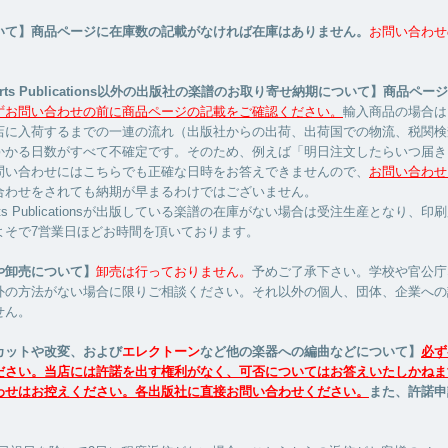
いて】商品ページに在庫数の記載がなければ在庫はありません。
お問い合わせ
Hearts Publications以外の出版社の楽譜のお取り寄せ納期について】商品ペ
ずお問い合わせの前に商品ページの記載をご確認ください。
輸入商品の場合は
店に入荷するまでの一連の流れ（出版社からの出荷、出荷国での物流、税関検
かかる日数がすべて不確定です。そのため、例えば「明日注文したらいつ届き
問い合わせにはこちらでも正確な日時をお答えできませんので、
お問い合わせ
合わせをされても納期が早まるわけではございません。
Hearts Publicationsが出版している楽譜の在庫がない場合は受注生産となり、
よそで7営業日ほどお時間を頂いております。
や卸売について】
卸売は行っておりません。
予めご了承下さい。学校や官公庁
外の方法がない場合に限りご相談ください。それ以外の個人、団体、企業への
せん。
カットや改変、および
エレクトーン
など他の楽器への編曲などについて】
必ず
ださい。当店には許諾を出す権利がなく、可否についてはお答えいたしかねま
わせはお控えください。各出版社に直接お問い合わせください。
また、許諾申