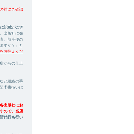
の前にご確認
ージに記載がござ
、出版社に発
査、航空便の
ますか？」と
をお控えくだ
印刷所からの仕上
など組織の手
請求書払いは
各出版社にお
すので、当店
請代行も行い