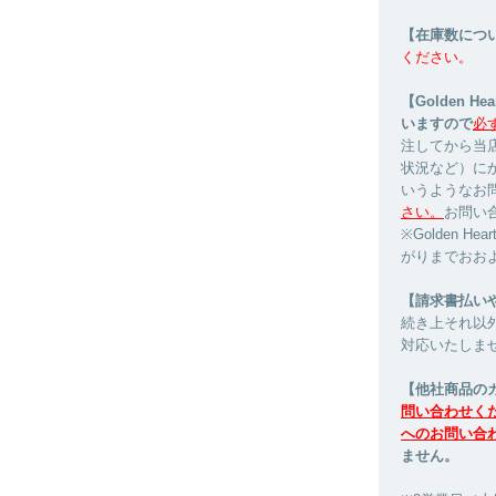
【在庫数につ
ください。
【Golden 
いますので
必
注してから当
状況など）に
いうようなお
さい。
お問い
※Golden 
がりまでおお
【請求書払い
続き上それ以
対応いたしま
【他社商品の
問い合わせく
へのお問い合
ません。