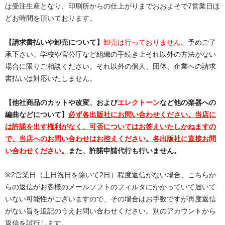
は受注生産となり、印刷所からの仕上がりまでおおよそで7営業日ほ
どお時間を頂いております。
【請求書払いや卸売について】
卸売は行っておりません。
予めご了
承下さい。学校や官公庁など組織の手続き上それ以外の方法がない
場合に限りご相談ください。それ以外の個人、団体、企業への請求
書払いは対応いたしません。
【他社商品のカットや改変、および
エレクトーン
など他の楽器への
編曲などについて】
必ず各出版社にお問い合わせください。当店に
は許諾を出す権利がなく、可否についてはお答えいたしかねますの
で、当店へのお問い合わせはお控えください。各出版社に直接お問
い合わせください。
また、許諾申請代行も行いません。
※2営業日（土日祝日を除いて2日）程度返信がない場合、こちらか
らの返信がお客様のメールソフトのフィルタにかかっていて届いて
いない可能性がございますので、その場合はお手数ですが再度返信
がない旨を追記のうえお問い合わせください。別のアカウントから
返信を試行します。