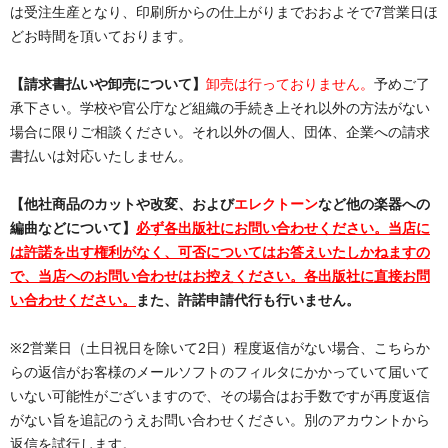
は受注生産となり、印刷所からの仕上がりまでおおよそで7営業日ほ
どお時間を頂いております。
【請求書払いや卸売について】
卸売は行っておりません。
予めご了
承下さい。学校や官公庁など組織の手続き上それ以外の方法がない
場合に限りご相談ください。それ以外の個人、団体、企業への請求
書払いは対応いたしません。
【他社商品のカットや改変、および
エレクトーン
など他の楽器への
編曲などについて】
必ず各出版社にお問い合わせください。当店に
は許諾を出す権利がなく、可否についてはお答えいたしかねますの
で、当店へのお問い合わせはお控えください。各出版社に直接お問
い合わせください。
また、許諾申請代行も行いません。
※2営業日（土日祝日を除いて2日）程度返信がない場合、こちらか
らの返信がお客様のメールソフトのフィルタにかかっていて届いて
いない可能性がございますので、その場合はお手数ですが再度返信
がない旨を追記のうえお問い合わせください。別のアカウントから
返信を試行します。