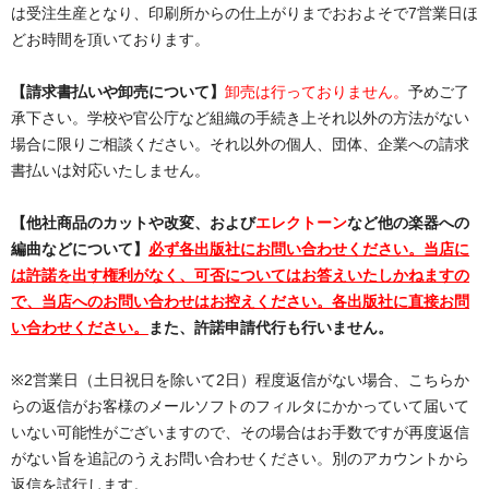
は受注生産となり、印刷所からの仕上がりまでおおよそで7営業日ほ
どお時間を頂いております。
【請求書払いや卸売について】
卸売は行っておりません。
予めご了
承下さい。学校や官公庁など組織の手続き上それ以外の方法がない
場合に限りご相談ください。それ以外の個人、団体、企業への請求
書払いは対応いたしません。
【他社商品のカットや改変、および
エレクトーン
など他の楽器への
編曲などについて】
必ず各出版社にお問い合わせください。当店に
は許諾を出す権利がなく、可否についてはお答えいたしかねますの
で、当店へのお問い合わせはお控えください。各出版社に直接お問
い合わせください。
また、許諾申請代行も行いません。
※2営業日（土日祝日を除いて2日）程度返信がない場合、こちらか
らの返信がお客様のメールソフトのフィルタにかかっていて届いて
いない可能性がございますので、その場合はお手数ですが再度返信
がない旨を追記のうえお問い合わせください。別のアカウントから
返信を試行します。