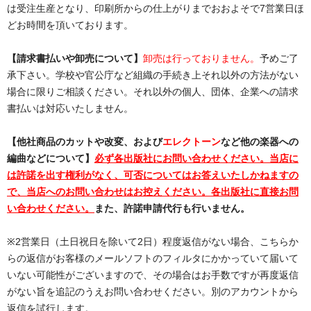
は受注生産となり、印刷所からの仕上がりまでおおよそで7営業日ほ
どお時間を頂いております。
【請求書払いや卸売について】
卸売は行っておりません。
予めご了
承下さい。学校や官公庁など組織の手続き上それ以外の方法がない
場合に限りご相談ください。それ以外の個人、団体、企業への請求
書払いは対応いたしません。
【他社商品のカットや改変、および
エレクトーン
など他の楽器への
編曲などについて】
必ず各出版社にお問い合わせください。当店に
は許諾を出す権利がなく、可否についてはお答えいたしかねますの
で、当店へのお問い合わせはお控えください。各出版社に直接お問
い合わせください。
また、許諾申請代行も行いません。
※2営業日（土日祝日を除いて2日）程度返信がない場合、こちらか
らの返信がお客様のメールソフトのフィルタにかかっていて届いて
いない可能性がございますので、その場合はお手数ですが再度返信
がない旨を追記のうえお問い合わせください。別のアカウントから
返信を試行します。