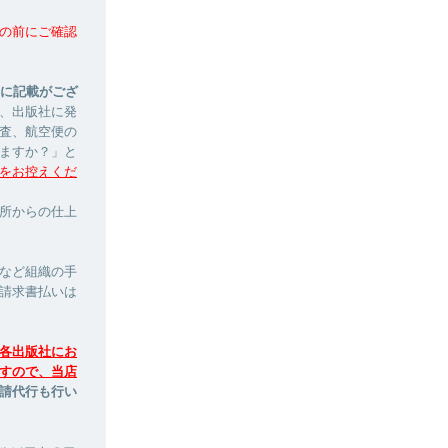
の前にご確認
ージに記載がござ
、出版社に発
査、航空便の
ますか？」と
をお控えくだ
印刷所からの仕上
など組織の手
請求書払いは
各出版社にお
すので、当店
請代行も行い