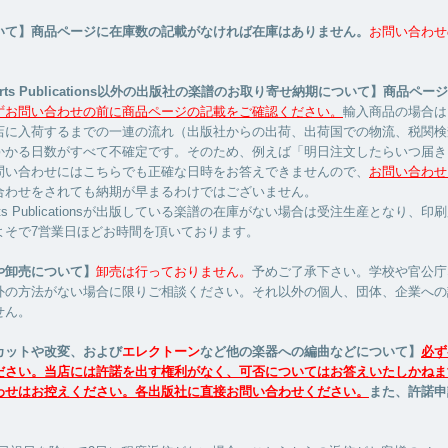
いて】商品ページに在庫数の記載がなければ在庫はありません。
お問い合わせ
Hearts Publications以外の出版社の楽譜のお取り寄せ納期について】商品ペ
ずお問い合わせの前に商品ページの記載をご確認ください。
輸入商品の場合は
店に入荷するまでの一連の流れ（出版社からの出荷、出荷国での物流、税関検
かかる日数がすべて不確定です。そのため、例えば「明日注文したらいつ届き
問い合わせにはこちらでも正確な日時をお答えできませんので、
お問い合わせ
合わせをされても納期が早まるわけではございません。
Hearts Publicationsが出版している楽譜の在庫がない場合は受注生産となり、
よそで7営業日ほどお時間を頂いております。
や卸売について】
卸売は行っておりません。
予めご了承下さい。学校や官公庁
外の方法がない場合に限りご相談ください。それ以外の個人、団体、企業への
せん。
カットや改変、および
エレクトーン
など他の楽器への編曲などについて】
必ず
ださい。当店には許諾を出す権利がなく、可否についてはお答えいたしかねま
わせはお控えください。各出版社に直接お問い合わせください。
また、許諾申