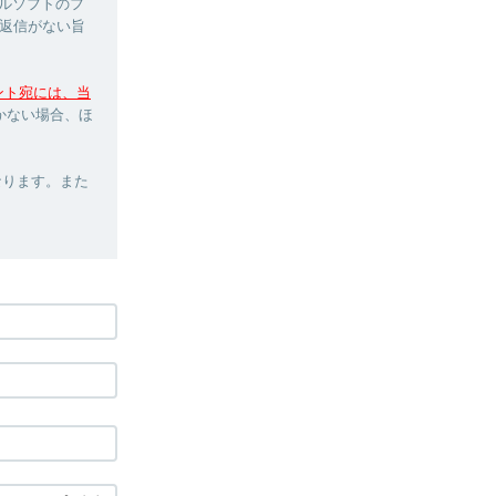
ルソフトのフ
返信がない旨
ウント宛には、当
かない場合、ほ
なります。また