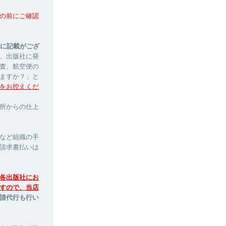
の前にご確認
ージに記載がござ
、出版社に発
査、航空便の
ますか？」と
をお控えくだ
印刷所からの仕上
など組織の手
請求書払いは
各出版社にお
すので、当店
請代行も行い