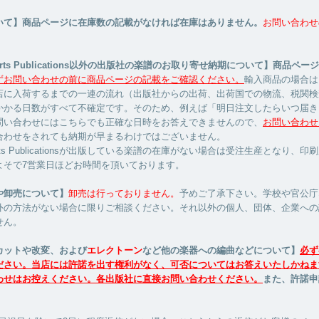
いて】商品ページに在庫数の記載がなければ在庫はありません。
お問い合わせ
Hearts Publications以外の出版社の楽譜のお取り寄せ納期について】商品ペ
ずお問い合わせの前に商品ページの記載をご確認ください。
輸入商品の場合は
店に入荷するまでの一連の流れ（出版社からの出荷、出荷国での物流、税関検
かかる日数がすべて不確定です。そのため、例えば「明日注文したらいつ届き
問い合わせにはこちらでも正確な日時をお答えできませんので、
お問い合わせ
合わせをされても納期が早まるわけではございません。
Hearts Publicationsが出版している楽譜の在庫がない場合は受注生産となり、
よそで7営業日ほどお時間を頂いております。
や卸売について】
卸売は行っておりません。
予めご了承下さい。学校や官公庁
外の方法がない場合に限りご相談ください。それ以外の個人、団体、企業への
せん。
カットや改変、および
エレクトーン
など他の楽器への編曲などについて】
必ず
ださい。当店には許諾を出す権利がなく、可否についてはお答えいたしかねま
わせはお控えください。各出版社に直接お問い合わせください。
また、許諾申