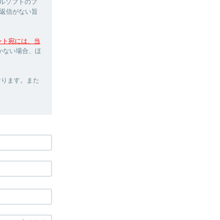
ルソフトのフ
返信がない旨
ウント宛には、当
かない場合、ほ
なります。また