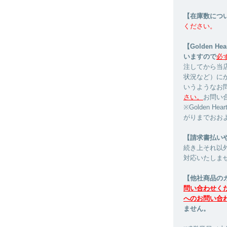
【在庫数につ
ください。
【Golden 
いますので
必
注してから当
状況など）に
いうようなお
さい。
お問い
※Golden 
がりまでおお
【請求書払い
続き上それ以
対応いたしま
【他社商品の
問い合わせく
へのお問い合
ません。